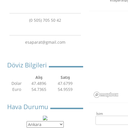
esaparat@
(0 505) 705 50 42
esaparat@gmail.com
Döviz Bilgileri
Alış
Satış
Dolar
47.4896
47.6799
Euro
54.7365
54.9559
Hava Durumu
İsim