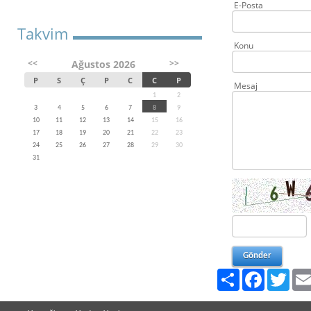
E-Posta
Takvim
Konu
<<
>>
Ağustos 2026
P
S
Ç
P
C
C
P
Mesaj
1
2
3
4
5
6
7
8
9
10
11
12
13
14
15
16
17
18
19
20
21
22
23
24
25
26
27
28
29
30
31
Paylaş
Facebook
Twitt